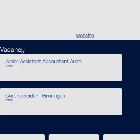
profitorganisaties. Met onze AFM-vergunning kunnen
wij zowel wettelijke controles als vrijwillige controles
uitvoeren.
Kijk voor meer informatie op onze
website
.
Vacancy
Junior Assistant Accountant Audit
TYPE
Accountancy, Audit
Controleleider - Groningen
TYPE
Accountancy, Audit, Controlling