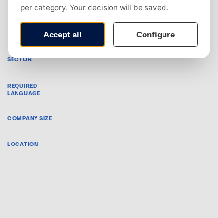
Controlling, Accountancy, Audit
SECTOR
Dutch
REQUIRED
LANGUAGE
50 - 500 employees
COMPANY SIZE
Groningen, Leek, Oosterwolde
LOCATION
Van der Meer Accountants & Adviseurs is een
toonaangevend full-service dienstverlener op het
gebied van accountancy, met vestigingen in
Groningen, Oosterwolde (Fr.) en Leek. Een kantoor
met meer dan 50 jaar aan historie.